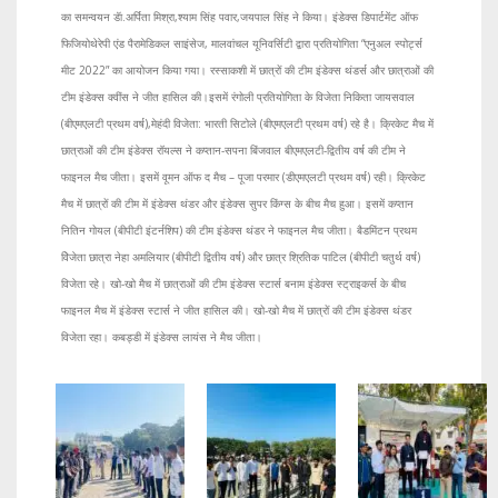
का समन्वयन डॅा.अर्पिता मिश्रा,श्याम सिंह पवार,जयपाल सिंह ने किया। इंडेक्स डिपार्टमेंट ऑफ
फिजियोथेरेपी एंड पैरामेडिकल साइंसेज, मालवांचल यूनिवर्सिटी द्वारा प्रतियोगिता “एनुअल स्पोर्ट्स
मीट 2022” का आयोजन किया गया। रस्साकशी में छात्रों की टीम इंडेक्स थंडर्स और छात्राओं की
टीम इंडेक्स क्वींस ने जीत हासिल की।इसमें रंगोली प्रतियोगिता के विजेता निकिता जायसवाल
(बीएमएलटी प्रथम वर्ष),मेहंदी विजेता: भारती सिटोले (बीएमएलटी प्रथम वर्ष) रहे है। क्रिकेट मैच में
छात्राओं की टीम इंडेक्स रॉयल्स ने कप्तान-सपना बिंजवाल बीएमएलटी-द्वितीय वर्ष की टीम ने
फाइनल मैच जीता। इसमें वूमन ऑफ द मैच – पूजा परमार (डीएमएलटी प्रथम वर्ष) रही। क्रिकेट
मैच में छात्रों की टीम में इंडेक्स थंडर और इंडेक्स सुपर किंग्स के बीच मैच हुआ। इसमें कप्तान
नितिन गोयल (बीपीटी इंटर्नशिप) की टीम इंडेक्स थंडर ने फाइनल मैच जीता। बैडमिंटन प्रथम
विेजेता छात्रा नेहा अमलियार (बीपीटी द्वितीय वर्ष) और छात्र श्रितिक पाटिल (बीपीटी चतुर्थ वर्ष)
विजेता रहे। खो-खो मैच में छात्राओं की टीम इंडेक्स स्टार्स बनाम इंडेक्स स्ट्राइकर्स के बीच
फाइनल मैच में इंडेक्स स्टार्स ने जीत हासिल की। खो-खो मैच में छात्रों की टीम इंडेक्स थंडर
विजेता रहा। कबड्डी में इंडेक्स लायंस ने मैच जीता।