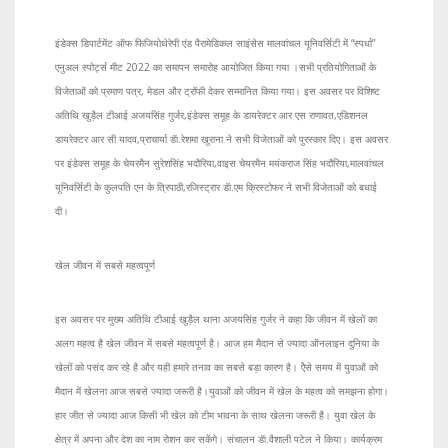
इंडेक्स डिपार्टमेंट ऑफ फिजियोथेरेपी एंड पैरामेडिकल साइंसेस मालवांचल यूनिवर्सिटी में “स्पर्धा”
एनुअल स्पोर्ट्स मीट 2022 का समापन समारोह आयोजित किया गया ।सभी प्रतियोगिताओं के
विजेताओं को प्रमाण पत्र, मेडल और ट्रॉफी देकर सम्मानित किया गया। इस अवसर पर विशिष्ट
अतिथि खुड़ैल टीआई अजयसिंह गुर्जर,इंडेक्स समूह के डायरेक्टर आर एस राणावत,एडिशनल
डायरेक्टर आर सी यादव,प्राचार्या डॅा.रेशमा खुराना ने सभी विजेताओं को पुरस्कार दिए। इस अवसर
पर इंडेक्स समूह के चेयरमैन सुरेशसिंह भदौरिया,वाइस चेयरमैन मयंकराज सिंह भदौरिया,मालवांचल
यूनिवर्सिटी के कुलपति एन के त्रिपाठी,रजिस्ट्रार डॅा.एम क्रिस्टोफर ने सभी विजेताओं को बधाई
दी।
खेल जीवन में सबसे महत्वपूर्ण
इस अवसर पर मुख्य अतिथि टीआई खुड़ैल थाना अजयसिंह गुर्जर ने कहा कि जीवन में खेलों का
अलग महत्व है खेल जीवन में सबसे महत्वपूर्ण है। आज हम मैदान से ज्यादा ऑनलाइन दुनिया के
खेलों को पसंद कर रहे है और यही हमारे तनाव का सबसे बड़ा कारण है। ऐेसे समय में युवाओं को
मैदान में खेलना आज सबसे ज्यादा जरूरी है।युवाओं को जीवन में खेल के महत्व को समझना होगा।
हार जीत से ज्यादा आज किसी भी खेल को टीम भावना के साथ खेलना जरूरी है। युवा खेल के
क्षेत्र में अपना और देश का नाम रोशन कर सकेंगे। संचालन डॅा.वैशाली पटेल ने किया। कार्यक्रम