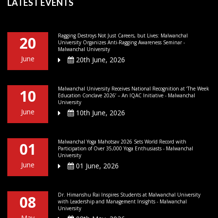
LATEST EVENTS
Ragging Destroys Not Just Careers, but Lives: Malwanchal
20
University Organizes Anti-Ragging Awareness Seminar -
Malwanchal University
June
20th June, 2026
Malwanchal University Receives National Recognition at ‘The Week
10
Education Conclave 2026’ – An IQAC Initiative - Malwanchal
University
June
10th June, 2026
Malwanchal Yoga Mahotsav 2026 Sets World Record with
01
Participation of Over 35,000 Yoga Enthusiasts - Malwanchal
University
June
01 June, 2026
Dr. Himanshu Rai Inspires Students at Malwanchal University
08
with Leadership and Management Insights - Malwanchal
University
May