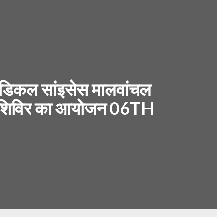
रामेडिकल सांइसेस मालवांचल
ैरेपी शिविर का आयोजन 06TH