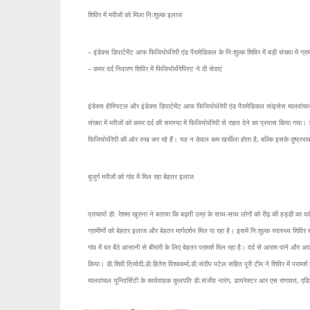
शिविर में मरीजों को मिला निःशुल्क इलाज
– इंडेक्स डिपार्टमेंट आफ फिजियोथैरेपी एंड पैरामेडिकल के निःशुल्क शिविर में बड़ी संख्या में ग्र
– कमर दर्द निवारण शिविर में फिजियोथैरेपिस्ट ने दी सेवाएं
इंडेक्स हॅास्पिटल और इंडेक्स डिपार्टमेंट आफ फिजियोथेरेपी एंड पैरामेडिकल सांइसेस मालवांचल 
संख्या में मरीजों को कमर दर्द की समस्या में फिजियोथैरेपी से राहत देने का प्रयास किया गय
फिजियोथैरेपी की ओर रुख कर रहे हैं। यह न केवल कम खर्चीला होता है, बल्कि इसके दुष्प्रभ
बुजुर्ग मरीजों को गांव में मिल रहा बेहतर इलाज
प्राचार्या डॅा. रेशमा खुराना ने बताया कि बढ़ती उम्र के साथ-साथ लोगों को रीढ़ की हड्डी का द
ग्रामीणों को बेहतर इलाज और बेहतर मार्गदर्शन मिल पा रहा है। इसमें निःशुल्क स्वास्थ्य शिव
गांव में घर बैठे आसानी से बीमारी के लिए बेहतर परामर्श मिल रहा है। दर्द से आराम पाने और अ
किया। डॅा.शिवी त्रिवेदी,डॅा.हितेश विश्वकर्मा,डॅा.संदीप पटेल सहित पूरी टीम ने शिविर में प
मालवांचल यूनिवर्सिटी के कार्यवाहक कुलपति डॅा.संजीव नारंग, डायरेक्टर आर एस राणावत, एड