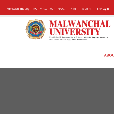
Admission Enquiry
IRC
Virtual Tour
NAAC
NIRF
Alumni
ERP Login
ABOU