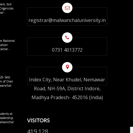
eers, but
 Organizes
ar -
registrar@malwanchaluniversity.in
es National
cation
0731 4013772
ative -
26 Sets
Index City, Near Khudel, Nemawar
on of Over
lwanchal
Road, NH-59A, District Indore,
Madhya Pradesh- 452016 (India)
udents at
eadership
VISITORS
alwanchal
419,128