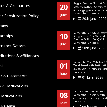
Ragging Destroys Not Just Car
20
tes & Ordinances
Lives: Malwanchal University
Anti-Ragging Awareness Semin
Malwanchal University
June
r Sensitization Policy
20th June, 2026
rams
Malwanchal University Receiv
10
arships
Recognition at ‘The Week Edu
Conclave 2026’ – An IQAC Initi
Malwanchal University
June
rnance System
10th June, 2026
ditations & Affiliations
Malwanchal Yoga Mahotsav 20
01
ni
World Record with Participati
35,000 Yoga Enthusiasts - Ma
University
June
er & Placements
01 June, 2026
V Clarifications
Dr. Himanshu Rai Inspires St
08
Malwanchal University with L
larifications
and Management Insights - M
University
May
 Release
08th May, 2026