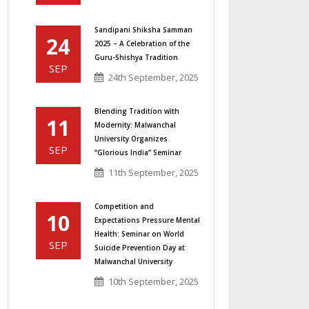
Sandipani Shiksha Samman
24
2025 – A Celebration of the
Guru-Shishya Tradition
SEP
24th September, 2025
Blending Tradition with
11
Modernity: Malwanchal
University Organizes
SEP
“Glorious India” Seminar
11th September, 2025
Competition and
10
Expectations Pressure Mental
Health: Seminar on World
SEP
Suicide Prevention Day at
Malwanchal University
10th September, 2025