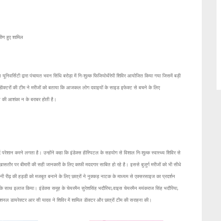
ामीण हुए शामिल
यूनिवर्सिटी द्वारा पंचायत भवन सिंधि बरोड़ा में निःशुल्क फिजियोथैरेपी शिविर आयोजित किया गया जिसमें बड़ी
ा। डॅाक्टरों की टीम ने मरीजों को बताया कि आजकल लोग दवाइयों के साइड इफेक्ट से बचने के लिए
ाव की आशंका न के बराबर होती है।
र्द परेशान करने लगता है। उन्होंने कहा कि इंडेक्स हॅास्पिटल के सहयोग से विशाल निःशुल्क स्वास्थ्य शिविर से
िर खासतौर पर बीमारी की सही जानकारी के लिए काफी मददगार साबित हो रहे है। इससे बुजुर्ग मरीजों को भी सीधे
पनी रीढ़ की हड्डी को मजबूत बनाने के लिए छात्रों ने नुक्कड़ नाटक के माध्यम से एक्सरसाइज का प्रदर्शन
रामर्श के साथ इलाज किया। इंडेक्स समूह के चेयरमैन सुरेशसिंह भदौरिया,वाइस चेयरमैन मयंकराज सिंह भदौरिया,
िशनल डायरेक्टर आर सी यादव ने शिविर में शामिल डॅाक्टर और छात्रों टीम की सराहना की।