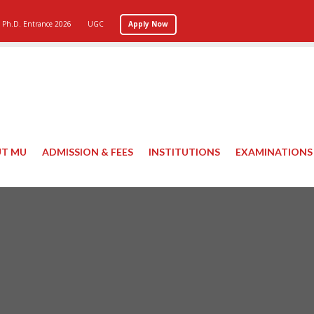
Ph.D. Entrance 2026
UGC
Apply Now
T MU
ADMISSION & FEES
INSTITUTIONS
EXAMINATIONS