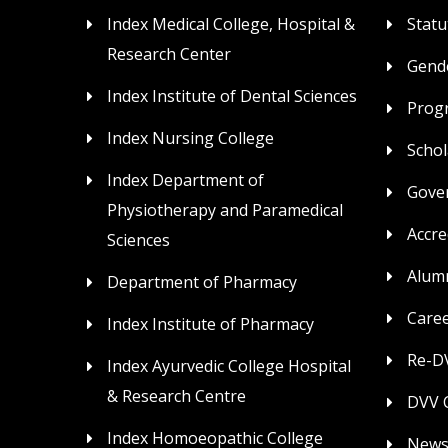
Index Medical College, Hospital &
Statu
Research Center
Gende
Index Institute of Dental Sciences
Prog
Index Nursing College
Schol
Index Department of
Gove
Physiotherapy and Paramedical
Accre
Sciences
Alum
Department of Pharmacy
Care
Index Institute of Pharmacy
Re-DV
Index Ayurvedic College Hospital
& Research Centre
DVV C
Index Homoeopathic College
News