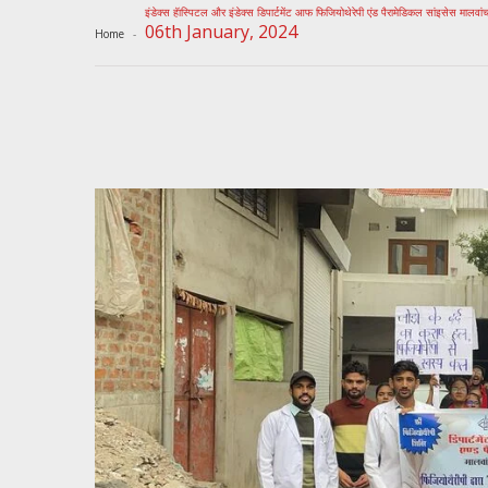
इंडेक्स हॅास्पिटल और इंडेक्स डिपार्टमेंट आफ फिजियोथेरेपी एंड पैरामेडिकल सांइसेस मालवांच
06th January, 2024
Home