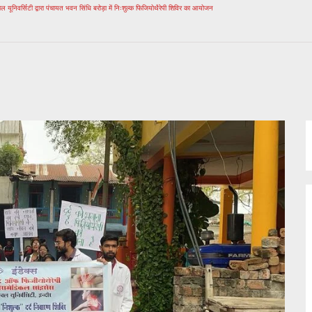
ल यूनिवर्सिटी द्वारा पंचायत भवन सिंधि बरोड़ा में निःशुल्क फिजियोथैरेपी शिविर का आयोजन